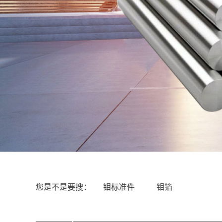
您是不是要搜：
钼标准件
钼箔