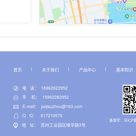
首页
关于我们
产品中心
基本知识
电 话： 18962622952
手 机： 15962282952
E-mail：
jvqisuzhou@163.com
Q Q：
617210576
备案号：
苏ICP备
地 址： 苏州工业园区唯华路3号