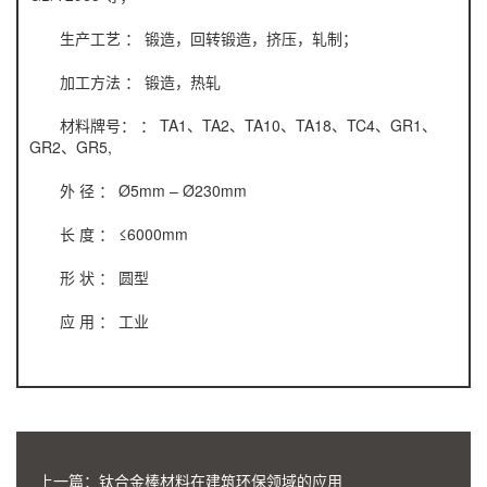
生产工艺 ： 锻造，回转锻造，挤压，轧制；
加工方法 ： 锻造，热轧
材料牌号： ： TA1、TA2、TA10、TA18、TC4、GR1、
GR2、GR5,
外 径 ： Ø5mm – Ø230mm
长 度 ： ≤6000mm
形 状 ： 圆型
应 用 ： 工业
上一篇：
钛合金棒材料在建筑环保领域的应用